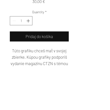
Price
30,00 €
Quantity
*
Pridaj do košíka
Túto grafiku chceš mať v svojej
zbierke. Kúpou grafiky podporíš
vydanie magazínu CTZN s témou
Cycle up!
Rozmery: 50x35cm
Newsletter
Kontakt​
Podporte nás