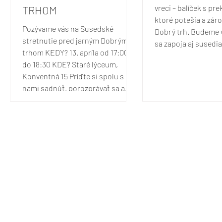
vreci – balíček s pr
TRHOM
ktoré potešia a zár
Pozývame vás na Susedské
Dobrý trh. Budeme v
stretnutie pred jarným Dobrým
sa zapoja aj susedia
trhom KEDY? 13. apríla od 17:00
ktoré už nepoužívaj
do 18:30 KDE? Staré lýceum,
inému ešte môžu ur
Konventná 15 Príďte si spolu s
Darovať môžete mal
nami sadnúť, porozprávať sa a
funkčné predmety, 
spoluvytvoriť atmosféru Dobrého
knihy, keramiku, hr
trhu. Susedské stretnutie je
dekorácie, zápisníky
priestor pre všetkých –
hračky, grafiky, poh
obyvateľov, organizátorov,
kuchynské drobnosti,
dobrovoľníkov aj zvedavcov – ktorí
milé maličkosti. Mi
chcú priložiť ruku k dielu alebo
prevádzky mô
len zdieľať svoje nápady. Budeme
radi, ak prinesiete svoje podnety k
programu, nápady na aktivity,
ktoré by oživili ulic