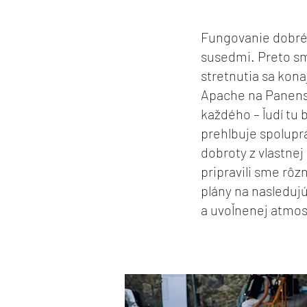
Fungovanie dobréh
susedmi. Preto sm
stretnutia sa kona
Apache na Panensk
každého – ľudí tu 
prehlbuje spolupr
dobroty z vlastne
pripravili sme rôz
plány na nasledujú
a uvoľnenej atmos