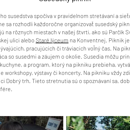
o susedstva spočíva v pravidelnom stretávaní a sie
e sa rozhodli každoročne organizovať susedský pikni
jú na rôznych miestach v našej štvrti, ako sú Parčík 
ej ulici alebo
Staré lýceum
na Konventnej. Piknik je
bývajúcich, pracujúcich či tráviacich voľný čas. Na pi
áca so susedmi a záujem o okolie. Susedia môžu prin
j kuchyne, a program, ktorý na pikniku prebieha, vyt
ne workshopy, výstavy či koncerty. Na pikniku vždy zd
ci Dobrý trh. Tieto stretnutia sú o spoznávaní sa, do
fére.