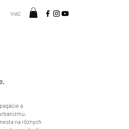
VIAC
e.
pagácie a
 urbanizmu.
 mesta na rôznych