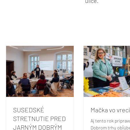
ulice.
SUSEDSKÉ
Mačka vo vreci
STRETNUTIE PRED
Aj tento rok pripra
JARNÝM DOBRÝM
Dobrom trhu obľúb