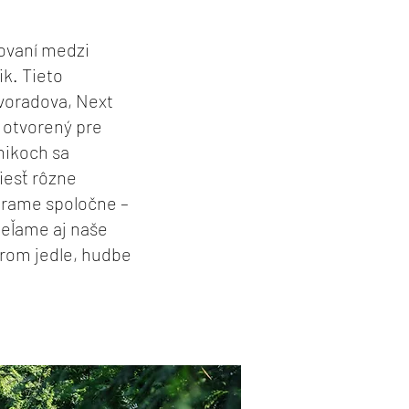
ťovaní medzi
k. Tieto
Svoradova, Next
 otvorený pre
knikoch sa
iesť rôzne
várame spoločne –
ieľame aj naše
brom jedle, hudbe