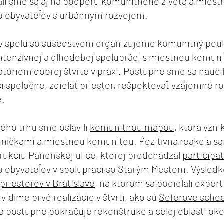
li sme sa aj na podporu komunitného života a miest
eb obyvateľov s urbánnym rozvojom.
v spolu so susedstvom organizujeme komunitný pouli
tenzívnej a dlhodobej spolupráci s miestnou komunit
atóriom dobrej štvrte v praxi. Postupne sme sa nauči
 spoločne, zdieľať priestor, rešpektovať vzájomné roz
é.
ého trhu sme oslávili
komunitnou mapou
, ktorá vzni
níčkami a miestnou komunitou. Pozitívna reakcia sa
rukciu Panenskej ulice, ktorej predchádzal
participa
 obyvateľov v spolupráci so Starým Mestom. Výsledk
priestorov v Bratislave
, na ktorom sa podieľali expert
vidíme prvé realizácie v štvrti, ako sú
Soferove scho
 a postupne pokračuje rekonštrukcia celej oblasti ok