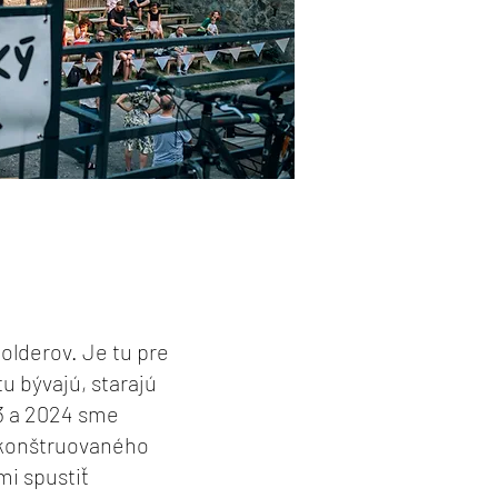
olderov. Je tu pre
tu bývajú, starajú
23 a 2024 sme
rekonštruovaného
mi spustiť