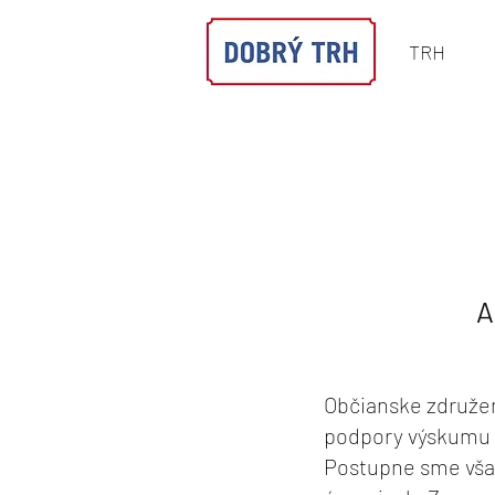
TRH
A
Občianske združen
podpory výskumu v
Postupne sme však