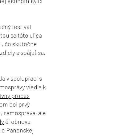
nej ekonomiky či
čný festival
ou sa táto ulica
li, čo skutočne
diely a spájať sa,
kla v spolupráci s
mosprávy viedla k
tívny proces
om bol prvý
i, samospráva, ale
dy
či obnova
olo Panenskej