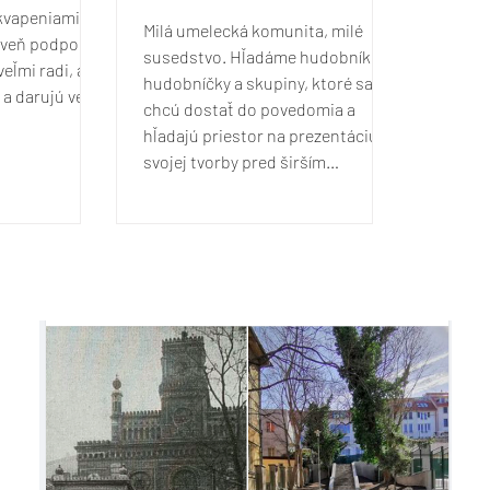
ekvapeniami,
Milá umelecká komunita, milé
oveň podporia
susedstvo. Hľadáme hudobníkov,
eľmi radi, ak
hudobníčky a skupiny, ktoré sa
 a darujú veci,
chcú dostať do povedomia a
ú, ale niekomu
hľadajú priestor na prezentáciu
obiť radosť.
svojej tvorby pred širším
é pekné a
publikom. Dobrý trh je miesto pre
napríklad
vás!Každý Dobrý trh navštívi
nčeky, malé
približne 12 000 návštevníkov, čo
, bižutériu,
znamená 12 000 potenciálnych
ľadnice,
fanúšikov a fanúšičok. :)
 textil či iné
Vystúpenie sa uskutoční na
estne
uličných stageoch, ktoré
prinavrátia na ulicu hudbu, tanec
alebo iné umenie vo forme
pouličných vystúpení. V okolí
Dobrého t