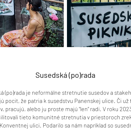
Susedská (po)rada
á (po)rada je neformálne stretnutie susedov a stakeh
jú pocit, že patria k susedstvu Panenskej ulice. Či už 
ov, pracujú, alebo ju proste majú “len” radi. V roku 20
cilitovali tieto komunitné stretnutia v priestoroch z
Konventnej ulici. Podarilo sa nám napríklad so sused