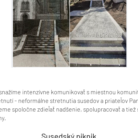
 snažíme intenzívne komunikovať s miestnou komunit
tnutí - neformálne stretnutia susedov a priateľov Pa
eme spoločne zdieľať nadšenie, spolupracovať a tiež s
my.
Susedský piknik