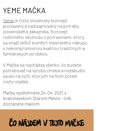
YEME MAČKA
Yeme
je čisto slovenský koncept
postavený a nadizajnovaný na potreby
slovenského zákazníka. Koncept
rodinného obchodu s potravinami, ktorý
sa snaží skĺbiť komfort mestského nákupu
s nekompromisnou kvalitou tradičných a
farmárskych výrobkov.
V Mačke sa nachádza všetko, čo budete
potrebovať na výrobu chleba a nezabudlo
sa ani na tých, ktorých na ňom poteší
niečo sladké.
Mačky vyzdvihnete
24. 04. 2021
v
bratislavskom Starom Meste - info
dostanete mailom.