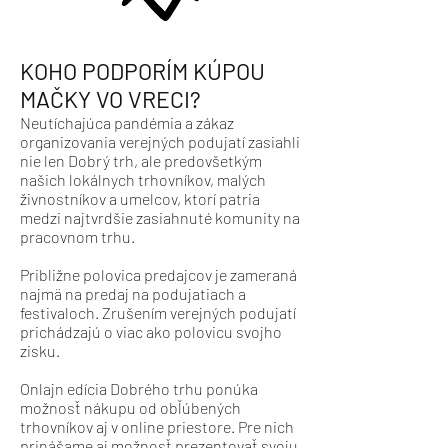
KOHO PODPORÍM KÚPOU
MAČKY VO VRECI?
Neutíchajúca pandémia a zákaz
organizovania verejných podujatí zasiahli
nie len Dobrý trh, ale predovšetkým
našich lokálnych
trhovníkov, malých
živnostníkov a umelcov
, ktorí patria
medzi najtvrdšie zasiahnuté komunity na
pracovnom trhu.
Približne polovica predajcov je zameraná
najmä na predaj na podujatiach a
festivaloch. Zrušením verejných podujatí
prichádzajú o viac ako polovicu svojho
zisku.
Onlajn edícia Dobrého trhu ponúka
možnosť nákupu od obľúbených
trhovníkov aj
v online priestore. Pre nich
prinášame aj možnosť prezentovať svoju