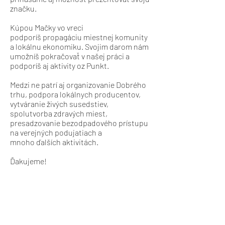
značku.
Kúpou Mačky vo vreci
podporíš propagáciu miestnej komunity
a lokálnu ekonomiku. Svojim darom nám
umožníš pokračovať v našej práci a
podporíš aj aktivity
oz Punkt.
Medzi ne patrí aj organizovanie Dobrého
trhu,
podpora lokálnych producentov,
vytváranie živých susedstiev,
spolutvorba zdravých miest,
presadzovanie bezodpadového prístupu
na verejných podujatiach a
mnoho ďalších aktivitách.
Ďakujeme!