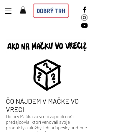
ČO NÁJDEM V MAČKE VO
VRECI
Do hry Mačka vo vreci zapojili
naši
predajcovia
, ktorí venovali svoje
produkty a služby. Ich príspevky budeme