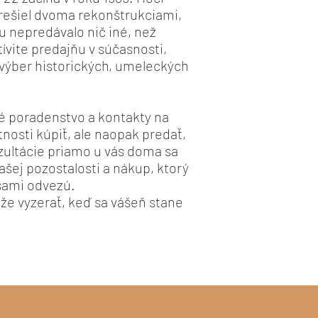
prešiel dvoma rekonštrukciami,
u nepredávalo nič iné, než
tívite predajňu v súčasnosti,
 výber historických, umeleckých
é poradenstvo a kontakty na
nosti kúpiť, ale naopak predať,
nzultácie priamo u vás doma sa
šej pozostalosti a nákup, ktorý
 sami odvezú.
že vyzerať, keď sa vášeň stane