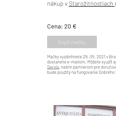
nákup v
Starožitnostiach
Cena: 20 €
Kúpiť mačku
Mačky vyzdvihnete 29. 05. 2021 v Brat
dostanete e-mailom. Môžete využiť a
Servis
, naším partnerom pre doručova
bude použitý na fungovanie Dobrého 