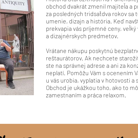
obchod dvakrát zmenil majiteľa a 
za posledných tridsaťdva rokov sa t
umenie, dizajn a história. Keď navš
prekvapia vás príjemné ceny, veľký
a dizajnérskych predmetov.
Vrátane nákupu poskytnú bezplatn
reštaurátorov. Ak nechcete starožit
ste na správnej adrese a ani za ko
neplatí. Pomôžu Vám s ocenením Va
u vás urobia, vyplatia v hotovosti a
Obchod je ukážkou toho, ako to mô
zamestnaním a práca relaxom.