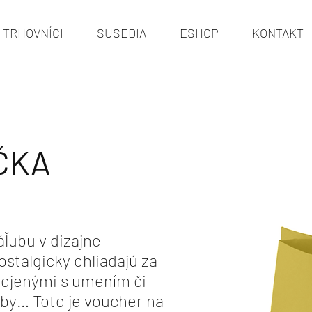
TRHOVNÍCI
SUSEDIA
ESHOP
KONTAKT
ČKA
áľubu v dizajne
ostalgicky ohliadajú za
ojenými s umením či
by… Toto je voucher na